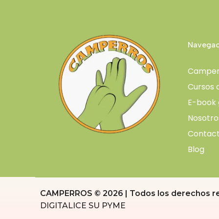
e
e
5
5
Navegac
Camper
Cursos 
E-book 
Nosotro
Contac
Blog
CAMPERROS © 2026 | Todos los derechos re
DIGITALICE SU PYME