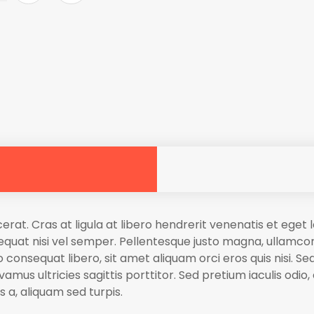
cerat. Cras at ligula at libero hendrerit venenatis et ege
quat nisi vel semper. Pellentesque justo magna, ullamcorp
 consequat libero, sit amet aliquam orci eros quis nisi. Se
mus ultricies sagittis porttitor. Sed pretium iaculis odio,
is a, aliquam sed turpis.