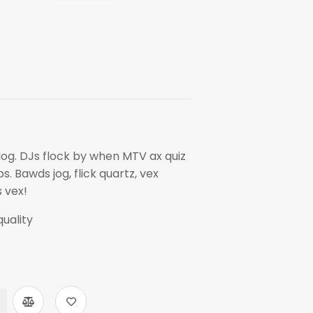
dog. DJs flock by when MTV ax quiz
. Bawds jog, flick quartz, vex
 vex!
uality