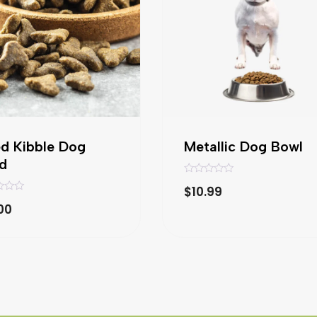
ed Kibble Dog
Metallic Dog Bowl
d
V
$
10.99
a
l
00
o
r
a
d
o
c
o
n
0
d
e
5