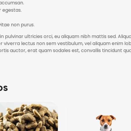
 accumsan.
r egestas.
vitae non purus.
n pulvinar ultricies orci, eu aliquam nibh mattis sed. Aliq
er viverra lectus non sem vestibulum, vel aliquam enim lo
ortis auctor, erat quam sodales est, convallis tincidunt q
os