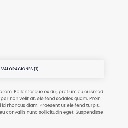
VALORACIONES (1)
t lorem. Pellentesque ex dui, pretium eu euismod
er non velit at, eleifend sodales quam. Proin
d id rhoncus diam. Praesent ut eleifend turpis.
 eu convallis nunc sollicitudin eget. Suspendisse