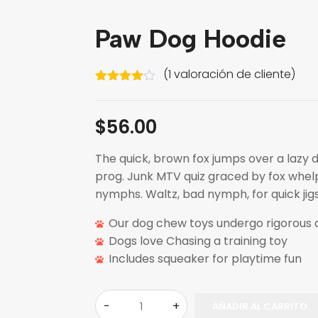
Paw Dog Hoodie
(
1
valoración de cliente)
Valorado
1
con
4.00
de 5 en
$
56.00
base a
valoración
de un
The quick, brown fox jumps over a lazy 
cliente
prog. Junk MTV quiz graced by fox whelps
nymphs. Waltz, bad nymph, for quick jigs
Our dog chew toys undergo rigorous q
Dogs love Chasing a training toy
Includes squeaker for playtime fun
AÑADIR AL CARRITO