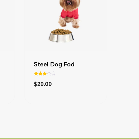
Steel Dog Fod
Valorad
$
20.00
o con
3.00
de 5