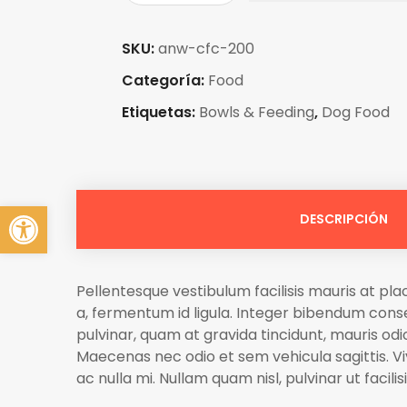
SKU:
anw-cfc-200
Categoría:
Food
Etiquetas:
Bowls & Feeding
,
Dog Food
Abrir barra de herramientas
DESCRIPCIÓN
Pellentesque vestibulum facilisis mauris at pla
a, fermentum id ligula. Integer bibendum conse
pulvinar, quam at gravida tincidunt, mauris odio
Maecenas nec odio et sem vehicula sagittis. Viva
ac nulla mi. Nullam quam nisl, pulvinar ut facilis