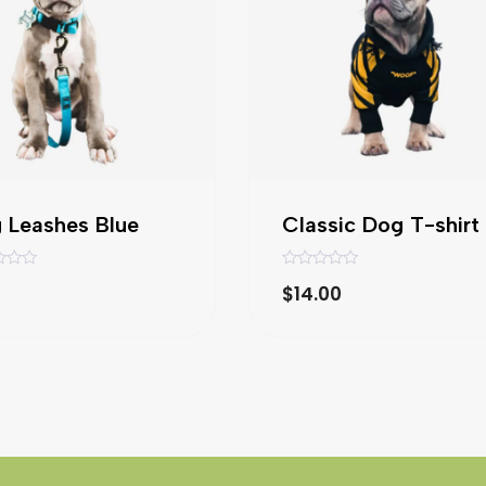
 Leashes Blue
Classic Dog T-shirt
V
$
14.00
a
l
o
r
a
d
o
c
o
n
0
d
e
5