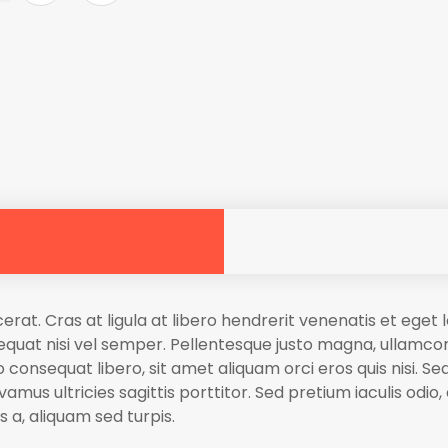
cerat. Cras at ligula at libero hendrerit venenatis et ege
quat nisi vel semper. Pellentesque justo magna, ullamcorp
 consequat libero, sit amet aliquam orci eros quis nisi. Se
mus ultricies sagittis porttitor. Sed pretium iaculis odio,
is a, aliquam sed turpis.