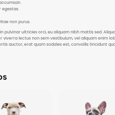
 accumsan.
r egestas.
vitae non purus.
n pulvinar ultricies orci, eu aliquam nibh mattis sed. Aliq
er viverra lectus non sem vestibulum, vel aliquam enim lo
ortis auctor, erat quam sodales est, convallis tincidunt q
os