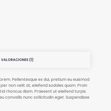
VALORACIONES (1)
t lorem. Pellentesque ex dui, pretium eu euismod
er non velit at, eleifend sodales quam. Proin
d id rhoncus diam. Praesent ut eleifend turpis.
 eu convallis nunc sollicitudin eget. Suspendisse