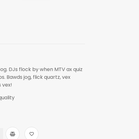
dog. DJs flock by when MTV ax quiz
. Bawds jog, flick quartz, vex
 vex!
uality