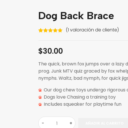
Dog Back Brace
(
1
valoración de cliente)
Valorado
1
con
5.00
de
5 en base
$
30.00
a
valoración
de un
cliente
The quick, brown fox jumps over a lazy 
prog. Junk MTV quiz graced by fox whelps
nymphs. Waltz, bad nymph, for quick jigs
Our dog chew toys undergo rigorous q
Dogs love Chasing a training toy
Includes squeaker for playtime fun
AÑADIR AL CARRITO