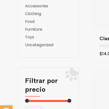
Accessories
Clothing
Food
Furniture
Toys
Clas
Uncategorized
V
$
14.
a
l
o
r
a
d
o
c
Filtrar por
o
n
0
precio
d
e
5
Abrir barra de herramientas
FILTRAR