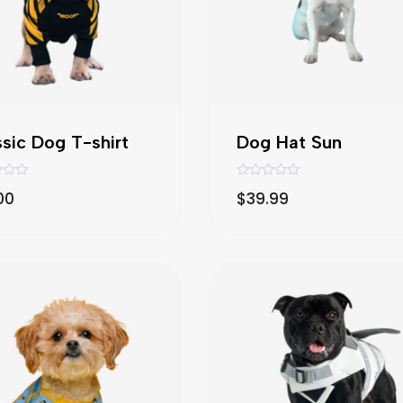
sic Dog T-shirt
Dog Hat Sun
V
00
$
39.99
a
l
o
r
a
d
o
c
o
n
0
d
e
5