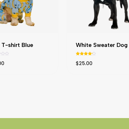
T-shirt Blue
White Sweater Dog
Valorado
00
$
25.00
con
4.00
de 5