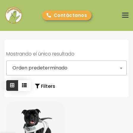
Contáctanos
Camperros
Mostrando el único resultado
Cursos online
Orden predeterminado
E-book gratuito
Filters
Nosotros
Contacto
Blog