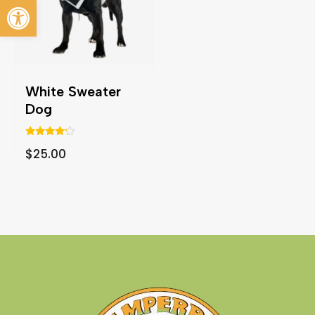
Abrir barra de herramientas
White Sweater
Dog
Valorado
$
25.00
con
4.00
de 5